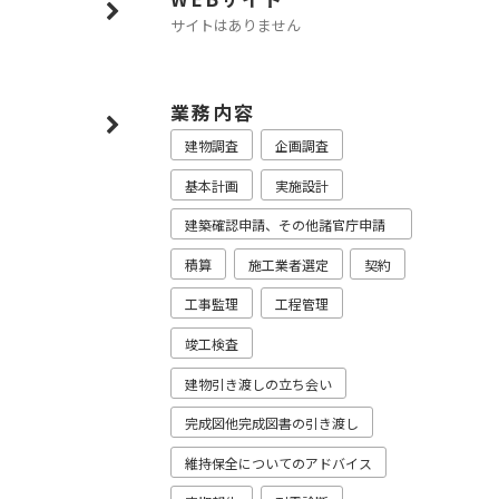
サイトはありません
業務内容
建物調査
企画調査
基本計画
実施設計
建築確認申請、その他諸官庁申請
業務
積算
施工業者選定
契約
工事監理
工程管理
竣⼯検査
建物引き渡しの⽴ち会い
完成図他完成図書の引き渡し
維持保全についてのアドバイス