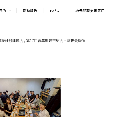
目的
活動報告
PA
G
地元就職支援窓口
2
築設計監理協会
/
第17回青年部通常総会・懇親会開催